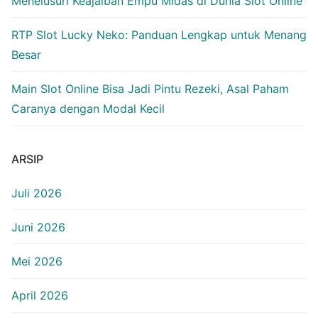
Menelusuri Keajaiban Empu Midas di Dunia Slot Online
RTP Slot Lucky Neko: Panduan Lengkap untuk Menang
Besar
Main Slot Online Bisa Jadi Pintu Rezeki, Asal Paham
Caranya dengan Modal Kecil
ARSIP
Juli 2026
Juni 2026
Mei 2026
April 2026