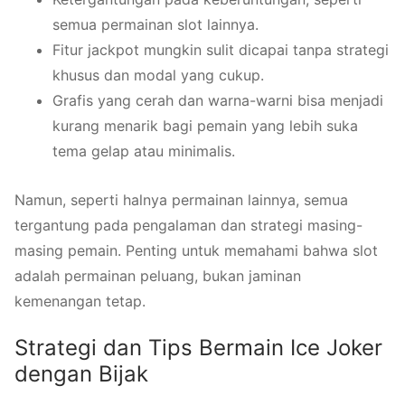
semua permainan slot lainnya.
Fitur jackpot mungkin sulit dicapai tanpa strategi
khusus dan modal yang cukup.
Grafis yang cerah dan warna-warni bisa menjadi
kurang menarik bagi pemain yang lebih suka
tema gelap atau minimalis.
Namun, seperti halnya permainan lainnya, semua
tergantung pada pengalaman dan strategi masing-
masing pemain. Penting untuk memahami bahwa slot
adalah permainan peluang, bukan jaminan
kemenangan tetap.
Strategi dan Tips Bermain Ice Joker
dengan Bijak