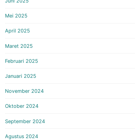
Juni 2025
Mei 2025
April 2025
Maret 2025
Februari 2025
Januari 2025
November 2024
Oktober 2024
September 2024
Agustus 2024