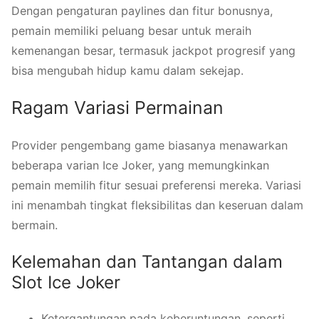
Dengan pengaturan paylines dan fitur bonusnya,
pemain memiliki peluang besar untuk meraih
kemenangan besar, termasuk jackpot progresif yang
bisa mengubah hidup kamu dalam sekejap.
Ragam Variasi Permainan
Provider pengembang game biasanya menawarkan
beberapa varian Ice Joker, yang memungkinkan
pemain memilih fitur sesuai preferensi mereka. Variasi
ini menambah tingkat fleksibilitas dan keseruan dalam
bermain.
Kelemahan dan Tantangan dalam
Slot Ice Joker
Ketergantungan pada keberuntungan, seperti