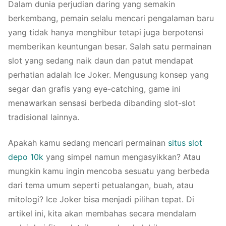
Dalam dunia perjudian daring yang semakin
berkembang, pemain selalu mencari pengalaman baru
yang tidak hanya menghibur tetapi juga berpotensi
memberikan keuntungan besar. Salah satu permainan
slot yang sedang naik daun dan patut mendapat
perhatian adalah Ice Joker. Mengusung konsep yang
segar dan grafis yang eye-catching, game ini
menawarkan sensasi berbeda dibanding slot-slot
tradisional lainnya.
Apakah kamu sedang mencari permainan
situs slot
depo 10k
yang simpel namun mengasyikkan? Atau
mungkin kamu ingin mencoba sesuatu yang berbeda
dari tema umum seperti petualangan, buah, atau
mitologi? Ice Joker bisa menjadi pilihan tepat. Di
artikel ini, kita akan membahas secara mendalam