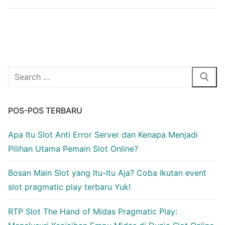
Cari:
POS-POS TERBARU
Apa Itu Slot Anti Error Server dan Kenapa Menjadi
Pilihan Utama Pemain Slot Online?
Bosan Main Slot yang Itu-Itu Aja? Coba Ikutan event
slot pragmatic play terbaru Yuk!
RTP Slot The Hand of Midas Pragmatic Play: