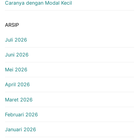
Caranya dengan Modal Kecil
ARSIP
Juli 2026
Juni 2026
Mei 2026
April 2026
Maret 2026
Februari 2026
Januari 2026