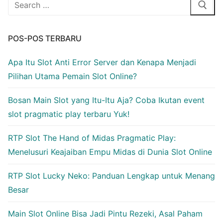
Cari:
POS-POS TERBARU
Apa Itu Slot Anti Error Server dan Kenapa Menjadi
Pilihan Utama Pemain Slot Online?
Bosan Main Slot yang Itu-Itu Aja? Coba Ikutan event
slot pragmatic play terbaru Yuk!
RTP Slot The Hand of Midas Pragmatic Play:
Menelusuri Keajaiban Empu Midas di Dunia Slot Online
RTP Slot Lucky Neko: Panduan Lengkap untuk Menang
Besar
Main Slot Online Bisa Jadi Pintu Rezeki, Asal Paham