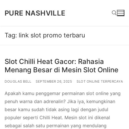
Lompat
PURE NASHVILLE
ke
konten
Tag:
link slot promo terbaru
Cari:
Slot Chilli Heat Gacor: Rahasia
Menang Besar di Mesin Slot Online
DOUGLAS BELL
SEPTEMBER 26, 2025
SLOT ONLINE TERPERCAYA
Apakah kamu penggemar permainan slot online yang
penuh warna dan adrenalin? Jika iya, kemungkinan
besar kamu sudah tidak asing lagi dengan judul
populer seperti Chilli Heat. Mesin slot ini dikenal
sebagai salah satu permainan yang mendulang