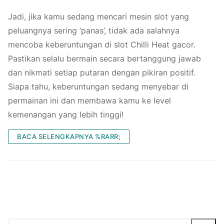
Jadi, jika kamu sedang mencari mesin slot yang
peluangnya sering ‘panas’, tidak ada salahnya
mencoba keberuntungan di slot Chilli Heat gacor.
Pastikan selalu bermain secara bertanggung jawab
dan nikmati setiap putaran dengan pikiran positif.
Siapa tahu, keberuntungan sedang menyebar di
permainan ini dan membawa kamu ke level
kemenangan yang lebih tinggi!
BACA SELENGKAPNYA %RARR;