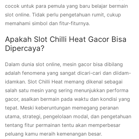
cocok untuk para pemula yang baru belajar bermain
slot online. Tidak perlu pengetahuan rumit, cukup
memahami simbol dan fitur-fiturnya.
Apakah Slot Chilli Heat Gacor Bisa
Dipercaya?
Dalam dunia slot online, mesin gacor bisa dibilang
adalah fenomena yang sangat dicari-cari dan diidam-
idamkan. Slot Chilli Heat memang dikenal sebagai
salah satu mesin yang sering menunjukkan performa
gacor, asalkan bermain pada waktu dan kondisi yang
tepat. Meski keberuntungan memegang peranan
utama, strategi, pengelolaan modal, dan pengetahuan
tentang fitur permainan tentu akan memperbesar
peluang kamu meraih kemenangan besar.