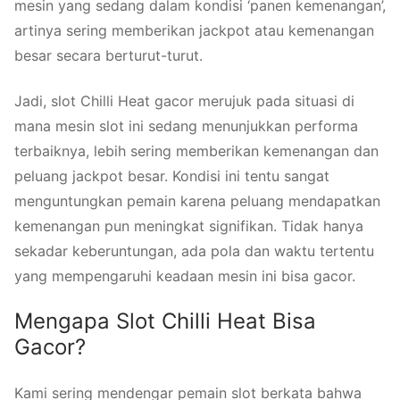
mesin yang sedang dalam kondisi ‘panen kemenangan’,
artinya sering memberikan jackpot atau kemenangan
besar secara berturut-turut.
Jadi, slot Chilli Heat gacor merujuk pada situasi di
mana mesin slot ini sedang menunjukkan performa
terbaiknya, lebih sering memberikan kemenangan dan
peluang jackpot besar. Kondisi ini tentu sangat
menguntungkan pemain karena peluang mendapatkan
kemenangan pun meningkat signifikan. Tidak hanya
sekadar keberuntungan, ada pola dan waktu tertentu
yang mempengaruhi keadaan mesin ini bisa gacor.
Mengapa Slot Chilli Heat Bisa
Gacor?
Kami sering mendengar pemain slot berkata bahwa