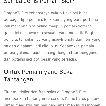
Semua Jenis Pemain Slot?
Dragon’S Fire sebenarnya cukup fleksibel buat
berbagai tipe pemain. Baik kamu yang baru pertama
kali mencoba slot online maupun pemain veteran,
game ini menawarkan sesuatu yang menarik. Bagi
pemula, tampilannya yang user-friendly dan fitur yang
mudah dipahami jadi nilai plus. Sedangkan pemain
berpengalaman pasti senang dengan fitur pengganda
dan potensi jackpot besar yang tersedia.
Untuk Pemain yang Suka
Tantangan
Fitur multiplier dan free spins di Dragon’S Fire
memberikan tantangan tersendiri. Kamu harus pintar-
pintar mengatur taruhan dan sabar menunggu momen