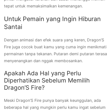
tepat untuk memaksimalkan kemenangan.
Untuk Pemain yang Ingin Hiburan
Santai
Dengan animasi dan efek suara yang keren, Dragon’S
Fire juga cocok buat kamu yang cuma ingin menikmati
permainan tanpa tekanan. Putaran demi putaran terasa
menyenangkan dan nggak membosankan.
Apakah Ada Hal yang Perlu
Diperhatikan Sebelum Memilih
Dragon’S Fire?
Meski Dragon’S Fire punya banyak keunggulan, ada
beberapa hal yang mungkin perlu kamu ingat sebelum