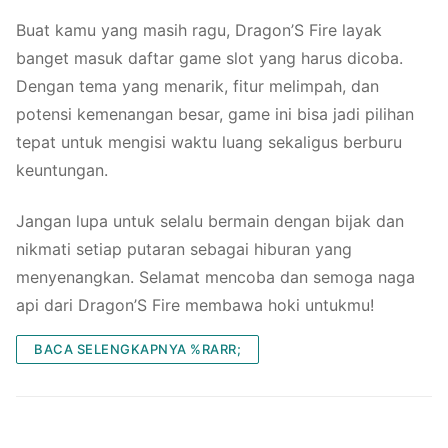
Buat kamu yang masih ragu, Dragon’S Fire layak
banget masuk daftar game slot yang harus dicoba.
Dengan tema yang menarik, fitur melimpah, dan
potensi kemenangan besar, game ini bisa jadi pilihan
tepat untuk mengisi waktu luang sekaligus berburu
keuntungan.
Jangan lupa untuk selalu bermain dengan bijak dan
nikmati setiap putaran sebagai hiburan yang
menyenangkan. Selamat mencoba dan semoga naga
api dari Dragon’S Fire membawa hoki untukmu!
BACA SELENGKAPNYA %RARR;