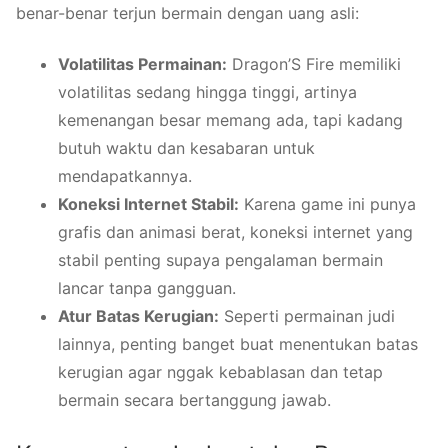
benar-benar terjun bermain dengan uang asli:
Volatilitas Permainan:
Dragon’S Fire memiliki
volatilitas sedang hingga tinggi, artinya
kemenangan besar memang ada, tapi kadang
butuh waktu dan kesabaran untuk
mendapatkannya.
Koneksi Internet Stabil:
Karena game ini punya
grafis dan animasi berat, koneksi internet yang
stabil penting supaya pengalaman bermain
lancar tanpa gangguan.
Atur Batas Kerugian:
Seperti permainan judi
lainnya, penting banget buat menentukan batas
kerugian agar nggak kebablasan dan tetap
bermain secara bertanggung jawab.