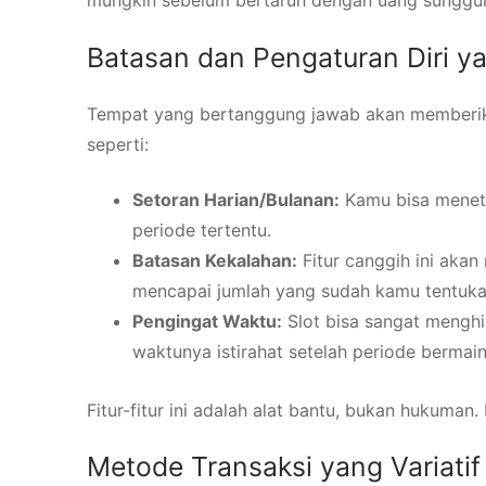
Batasan dan Pengaturan Diri ya
Tempat yang bertanggung jawab akan memberikan
seperti:
Setoran Harian/Bulanan:
Kamu bisa meneta
periode tertentu.
Batasan Kekalahan:
Fitur canggih ini aka
mencapai jumlah yang sudah kamu tentuk
Pengingat Waktu:
Slot bisa sangat mengh
waktunya istirahat setelah periode bermain
Fitur-fitur ini adalah alat bantu, bukan huku
Metode Transaksi yang Variatif