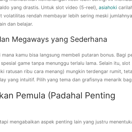
o yang drastis. Untuk slot video (5-reel),
asiahoki
carila
ot volatilitas rendah membayar lebih sering meski jumlahnya
n dan belajar.
” dan Megaways yang Sederhana
di mana kamu bisa langsung membeli putaran bonus. Bagi p
 spesial game tanpa menunggu terlalu lama. Selain itu, slot
 ratusan ribu cara menang) mungkin terdengar rumit, teta
ay yang intuitif. Pilih yang tema dan grafisnya menarik bag
ikan Pemula (Padahal Penting
api mengabaikan aspek penting lain yang justru menentuk