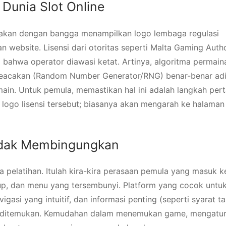
 Dunia Slot Online
it akan dengan bangga menampilkan logo lembaga regulasi
 website. Lisensi dari otoritas seperti Malta Gaming Autho
 bahwa operator diawasi ketat. Artinya, algoritma permaina
keacakan (Random Number Generator/RNG) benar-benar adi
ain. Untuk pemula, memastikan hal ini adalah langkah per
 logo lisensi tersebut; biasanya akan mengarah ke halaman
idak Membingungkan
elatihan. Itulah kira-kira perasaan pemula yang masuk ke
up, dan menu yang tersembunyi. Platform yang cocok untu
gasi yang intuitif, dan informasi penting (seperti syarat t
h ditemukan. Kemudahan dalam menemukan game, mengatu