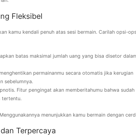
ng Fleksibel
 kamu kendali penuh atas sesi bermain. Carilah opsi-ops
pkan batas maksimal jumlah uang yang bisa disetor dala
n menghentikan permainanmu secara otomatis jika kerugian
an sebelumnya.
ipnotis. Fitur pengingat akan memberitahumu bahwa sudah
 tertentu.
man. Menggunakannya menunjukkan kamu bermain dengan cerd
 dan Terpercaya