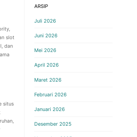
ARSIP
Juli 2026
rity,
Juni 2026
n slot
l, dan
Mei 2026
tama
April 2026
Maret 2026
Februari 2026
 situs
Januari 2026
k
aruhan,
Desember 2025
r