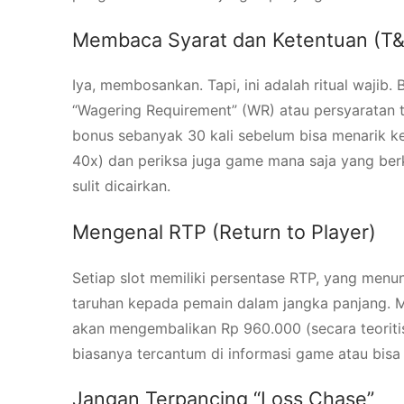
Membaca Syarat dan Ketentuan (T&
Iya, membosankan. Tapi, ini adalah ritual wajib
“Wagering Requirement” (WR) atau persyaratan 
bonus sebanyak 30 kali sebelum bisa menarik k
40x) dan periksa juga game mana saja yang be
sulit dicairkan.
Mengenal RTP (Return to Player)
Setiap slot memiliki persentase RTP, yang menu
taruhan kepada pemain dalam jangka panjang. Mis
akan mengembalikan Rp 960.000 (secara teoritis)
biasanya tercantum di informasi game atau bisa d
Jangan Terpancing “Loss Chase”