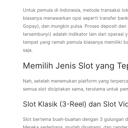
Untuk pemula di Indonesia, metode transaksi lo
biasanya menawarkan opsi seperti transfer bank l
Gopay), dan mungkin pulsa. Proses deposit dan 
tersembunyi) adalah indikator lain dari operasi
tempat yang ramah pemula biasanya memiliki bat
saja.
Memilih Jenis Slot yang T
Nah, setelah menemukan platform yang terperca
semua slot diciptakan sama, terutama untuk pemu
Slot Klasik (3-Reel) dan Slot V
Slot bertema buah-buahan dengan 3 gulungan dan
Mereka sederhana, mudah dipahami, dan cender