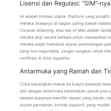
Lisensi dan Regulasi: “SIM”-nya
Ini adalah fondasi utama. Platform yang bonaf
mereka, biasanya di bagian paling bawah halaman
Curacao eGaming, atau Isle of Man adalah tanda
mereka diuji secara berkala untuk memastikan 
mereka wajib mematuhi aturan perlindungan pem
yang non-negotiable. Jangan sungkan untuk klik
verifikasi di situs regulator.
Antarmuka yang Ramah dan T
Coba bayangkan masuk ke kokpit pesawat tanpa p
slot dengan antarmuka berantakan, penuh pop-
newbie biasanya memiliki desain yang bersih, navi
aturan permainan, kontak support) yang muda