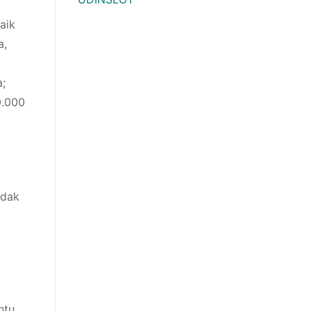
aik
a,
a;
0.000
idak
ntu