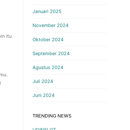
Januari 2025
November 2024
in itu
Oktober 2024
September 2024
Agustus 2024
nmu.
Juli 2024
i
Juni 2024
TRENDING NEWS
UDINSLOT