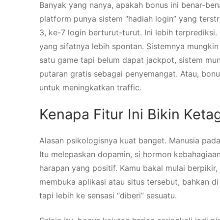
Banyak yang nanya, apakah bonus ini benar-bena
platform punya sistem “hadiah login” yang terst
3, ke-7 login berturut-turut. Ini lebih terprediksi.
yang sifatnya lebih spontan. Sistemnya mungkin
satu game tapi belum dapat jackpot, sistem mu
putaran gratis sebagai penyemangat. Atau, bonus
untuk meningkatkan traffic.
Kenapa Fitur Ini Bikin Keta
Alasan psikologisnya kuat banget. Manusia pada
Itu melepaskan dopamin, si hormon kebahagiaan. 
harapan yang positif. Kamu bakal mulai berpikir,
membuka aplikasi atau situs tersebut, bahkan di 
tapi lebih ke sensasi “diberi” sesuatu.