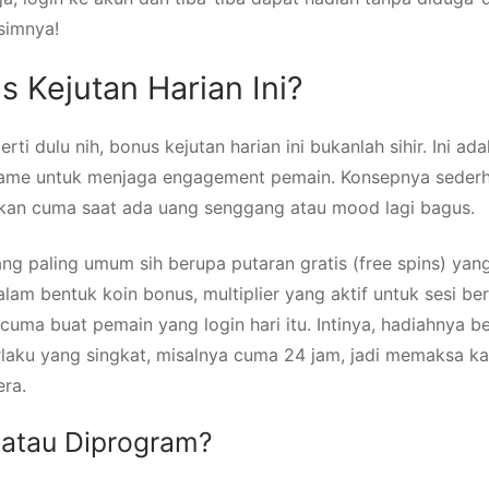
simnya!
 Kejutan Harian Ini?
ti dulu nih, bonus kejutan harian ini bukanlah sihir. Ini ada
 game untuk menjaga engagement pemain. Konsepnya seder
bukan cuma saat ada uang senggang atau mood lagi bagus.
ng paling umum sih berupa putaran gratis (free spins) yang
alam bentuk koin bonus, multiplier yang aktif untuk sesi be
cuma buat pemain yang login hari itu. Intinya, hadiahnya b
erlaku yang singkat, misalnya cuma 24 jam, jadi memaksa k
ra.
 atau Diprogram?