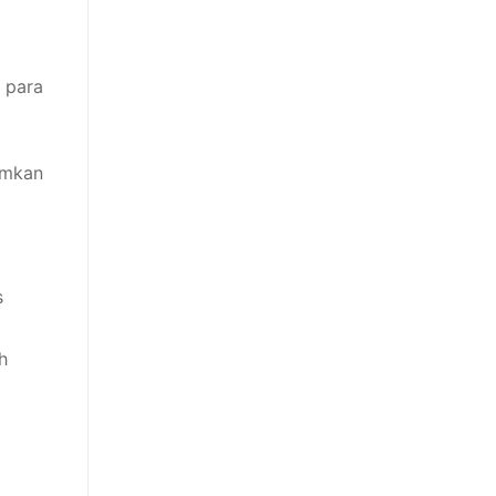
 para
rimkan
s
h