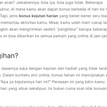
r acak? Jawabannya: bisa iya, bisa juga tidak. Beberapa
ruktur, di mana kamu akan dapat bonus berbeda di hari ke-1
 Tapi, jenis
bonus kejutan harian
yang bener-bener seru bi
 memantau aktivitas kamu. Misal, kamu udah main cukup la
ngkin akan mengirimkan sedikit “penghibur” berupa bebera
 ini bisa diberikan ke semua pemain yang online di jam-ja
gihan?
 dasarnya suka dengan kejutan dan hadiah yang tidak terd
Dalam konteks slot online, bonus harian ini menciptakan s
 “Apa ya kejutannya hari ini?” Perasaan ini yang bikin kamu
hari yang sibuk sekalipun. Ini bukan cuma soal nilai bonusn