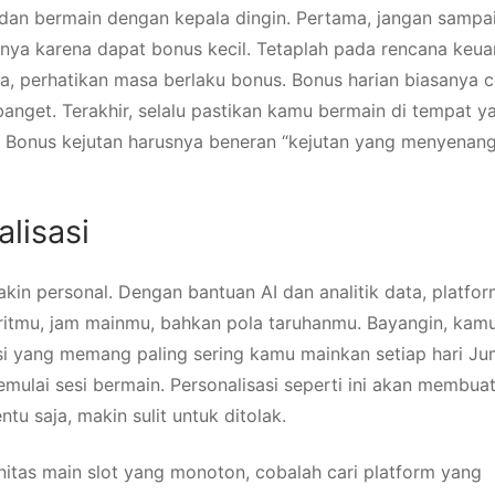
 dan bermain dengan kepala dingin. Pertama, jangan sampa
hanya karena dapat bonus kecil. Tetaplah pada rencana keu
, perhatikan masa berlaku bonus. Bonus harian biasanya 
banget. Terakhir, selalu pastikan kamu bermain di tempat y
. Bonus kejutan harusnya beneran “kejutan yang menyenang
lisasi
in personal. Dengan bantuan AI dan analitik data, platfo
itmu, jam mainmu, bahkan pola taruhanmu. Bayangin, kamu
si yang memang paling sering kamu mainkan setiap hari Ju
mulai sesi bermain. Personalisasi seperti ini akan membua
u saja, makin sulit untuk ditolak.
itas main slot yang monoton, cobalah cari platform yang