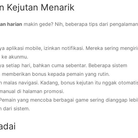
an Kejutan Menarik
an harian
makin gede? Nih, beberapa tips dari pengalaman
 aplikasi mobile, izinkan notifikasi. Mereka sering mengi
k ke akunmu.
ya setiap hari, bahkan cuma sebentar. Beberapa sistem
in memberikan bonus kepada pemain yang rutin.
 malas navigasi. Kadang, bonus kejutan itu nggak otomati
 manual di halaman promosi.
Pemain yang mencoba berbagai game sering dianggap lebi
h dari sistem.
adai