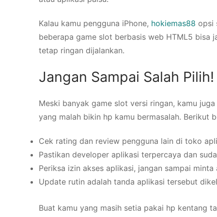
Kalau kamu pengguna iPhone,
hokiemas88
opsi 
beberapa game slot berbasis web HTML5 bisa jadi
tetap ringan dijalankan.
Jangan Sampai Salah Pilih!
Meski banyak game slot versi ringan, kamu juga 
yang malah bikin hp kamu bermasalah. Berikut be
Cek rating dan review pengguna lain di toko apli
Pastikan developer aplikasi terpercaya dan sud
Periksa izin akses aplikasi, jangan sampai mint
Update rutin adalah tanda aplikasi tersebut dike
Buat kamu yang masih setia pakai hp kentang tap