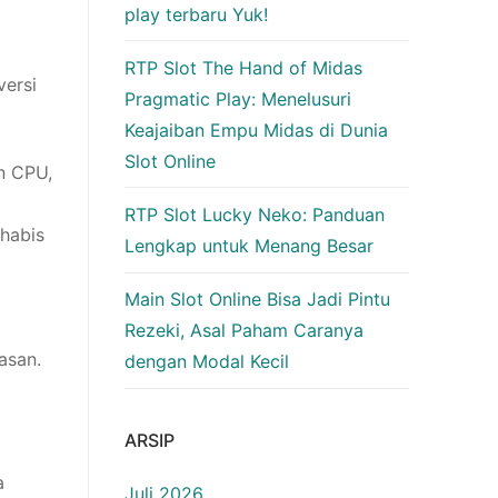
play terbaru Yuk!
RTP Slot The Hand of Midas
versi
Pragmatic Play: Menelusuri
Keajaiban Empu Midas di Dunia
Slot Online
n CPU,
RTP Slot Lucky Neko: Panduan
 habis
Lengkap untuk Menang Besar
Main Slot Online Bisa Jadi Pintu
Rezeki, Asal Paham Caranya
asan.
dengan Modal Kecil
ARSIP
a
Juli 2026