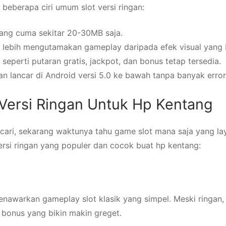
beberapa ciri umum slot versi ringan:
ang cuma sekitar 20-30MB saja.
s, lebih mengutamakan gameplay daripada efek visual yang 
 seperti putaran gratis, jackpot, dan bonus tetap tersedia.
an lancar di Android versi 5.0 ke bawah tanpa banyak error
Versi Ringan Untuk Hp Kentang
cari, sekarang waktunya tahu game slot mana saja yang la
 versi ringan yang populer dan cocok buat hp kentang:
nawarkan gameplay slot klasik yang simpel. Meski ringan,
 bonus yang bikin makin greget.