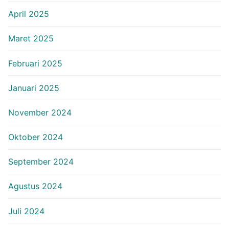
April 2025
Maret 2025
Februari 2025
Januari 2025
November 2024
Oktober 2024
September 2024
Agustus 2024
Juli 2024