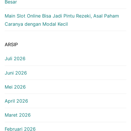
Besar
Main Slot Online Bisa Jadi Pintu Rezeki, Asal Paham
Caranya dengan Modal Kecil
ARSIP
Juli 2026
Juni 2026
Mei 2026
April 2026
Maret 2026
Februari 2026