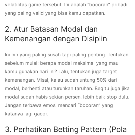
volatilitas game tersebut. Ini adalah “bocoran” pribadi
yang paling valid yang bisa kamu dapatkan.
2. Atur Batasan Modal dan
Kemenangan dengan Disiplin
Ini nih yang paling susah tapi paling penting. Tentukan
sebelum mulai: berapa modal maksimal yang mau
kamu gunakan hari ini? Lalu, tentukan juga target
kemenangan. Misal, kalau sudah untung 50% dari
modal, berhenti atau turunkan taruhan. Begitu juga jika
modal sudah habis sekian persen, lebih baik stop dulu.
Jangan terbawa emosi mencari “bocoran” yang
katanya lagi gacor.
3. Perhatikan Betting Pattern (Pola