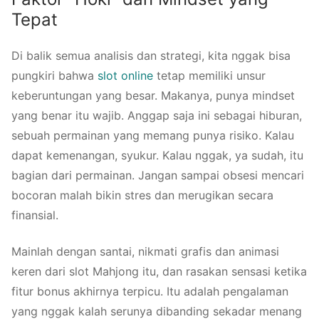
Tepat
Di balik semua analisis dan strategi, kita nggak bisa
pungkiri bahwa
slot online
tetap memiliki unsur
keberuntungan yang besar. Makanya, punya mindset
yang benar itu wajib. Anggap saja ini sebagai hiburan,
sebuah permainan yang memang punya risiko. Kalau
dapat kemenangan, syukur. Kalau nggak, ya sudah, itu
bagian dari permainan. Jangan sampai obsesi mencari
bocoran malah bikin stres dan merugikan secara
finansial.
Mainlah dengan santai, nikmati grafis dan animasi
keren dari slot Mahjong itu, dan rasakan sensasi ketika
fitur bonus akhirnya terpicu. Itu adalah pengalaman
yang nggak kalah serunya dibanding sekadar menang