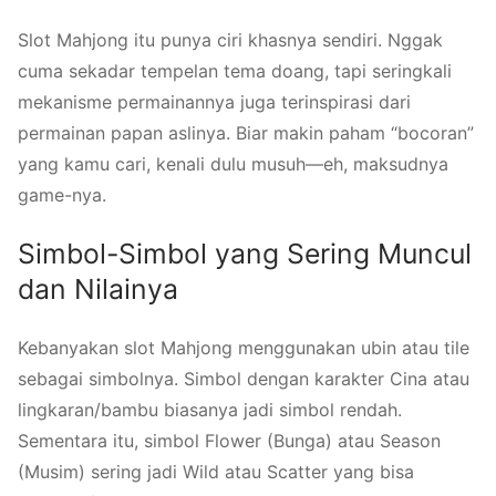
Slot Mahjong itu punya ciri khasnya sendiri. Nggak
cuma sekadar tempelan tema doang, tapi seringkali
mekanisme permainannya juga terinspirasi dari
permainan papan aslinya. Biar makin paham “bocoran”
yang kamu cari, kenali dulu musuh—eh, maksudnya
game-nya.
Simbol-Simbol yang Sering Muncul
dan Nilainya
Kebanyakan slot Mahjong menggunakan ubin atau tile
sebagai simbolnya. Simbol dengan karakter Cina atau
lingkaran/bambu biasanya jadi simbol rendah.
Sementara itu, simbol Flower (Bunga) atau Season
(Musim) sering jadi Wild atau Scatter yang bisa