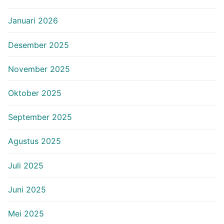
Januari 2026
Desember 2025
November 2025
Oktober 2025
September 2025
Agustus 2025
Juli 2025
Juni 2025
Mei 2025