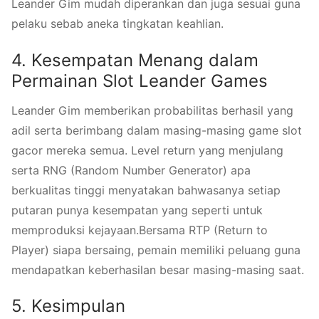
Leander Gim mudah diperankan dan juga sesuai guna
pelaku sebab aneka tingkatan keahlian.
4. Kesempatan Menang dalam
Permainan Slot Leander Games
Leander Gim memberikan probabilitas berhasil yang
adil serta berimbang dalam masing-masing game slot
gacor mereka semua. Level return yang menjulang
serta RNG (Random Number Generator) apa
berkualitas tinggi menyatakan bahwasanya setiap
putaran punya kesempatan yang seperti untuk
memproduksi kejayaan.Bersama RTP (Return to
Player) siapa bersaing, pemain memiliki peluang guna
mendapatkan keberhasilan besar masing-masing saat.
5. Kesimpulan