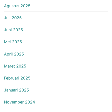
Agustus 2025
Juli 2025
Juni 2025
Mei 2025
April 2025
Maret 2025
Februari 2025
Januari 2025
November 2024