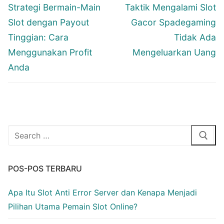
pos
Previous
Next
Strategi Bermain-Main
Taktik Mengalami Slot
post:
post:
Slot dengan Payout
Gacor Spadegaming
Tinggian: Cara
Tidak Ada
Menggunakan Profit
Mengeluarkan Uang
Anda
Cari:
POS-POS TERBARU
Apa Itu Slot Anti Error Server dan Kenapa Menjadi
Pilihan Utama Pemain Slot Online?