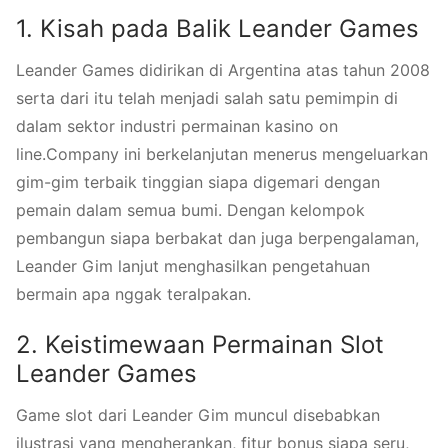
1. Kisah pada Balik Leander Games
Leander Games didirikan di Argentina atas tahun 2008
serta dari itu telah menjadi salah satu pemimpin di
dalam sektor industri permainan kasino on
line.Company ini berkelanjutan menerus mengeluarkan
gim-gim terbaik tinggian siapa digemari dengan
pemain dalam semua bumi. Dengan kelompok
pembangun siapa berbakat dan juga berpengalaman,
Leander Gim lanjut menghasilkan pengetahuan
bermain apa nggak teralpakan.
2. Keistimewaan Permainan Slot
Leander Games
Game slot dari Leander Gim muncul disebabkan
ilustrasi yang mengherankan, fitur bonus siapa seru,