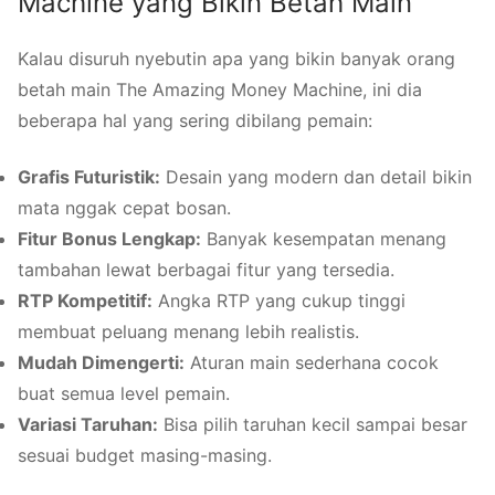
Machine yang Bikin Betah Main
Kalau disuruh nyebutin apa yang bikin banyak orang
betah main The Amazing Money Machine, ini dia
beberapa hal yang sering dibilang pemain:
Grafis Futuristik:
Desain yang modern dan detail bikin
mata nggak cepat bosan.
Fitur Bonus Lengkap:
Banyak kesempatan menang
tambahan lewat berbagai fitur yang tersedia.
RTP Kompetitif:
Angka RTP yang cukup tinggi
membuat peluang menang lebih realistis.
Mudah Dimengerti:
Aturan main sederhana cocok
buat semua level pemain.
Variasi Taruhan:
Bisa pilih taruhan kecil sampai besar
sesuai budget masing-masing.