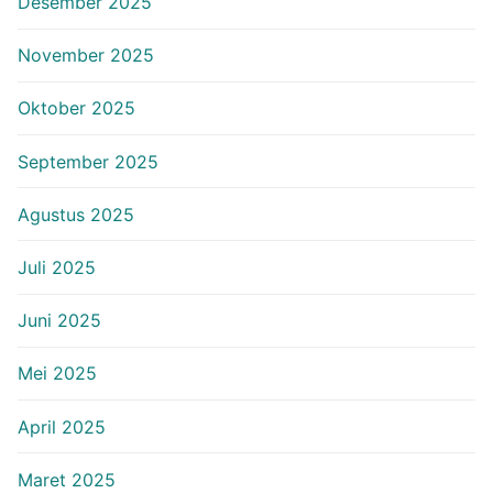
Desember 2025
November 2025
Oktober 2025
September 2025
Agustus 2025
Juli 2025
Juni 2025
Mei 2025
April 2025
Maret 2025