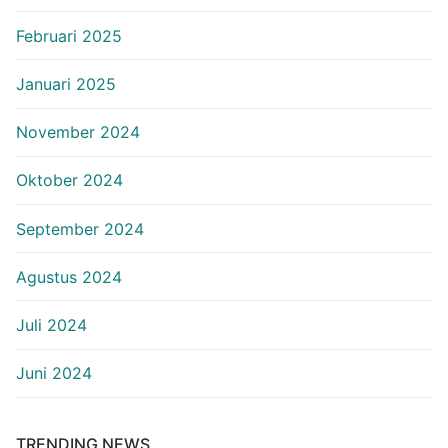
Februari 2025
Januari 2025
November 2024
Oktober 2024
September 2024
Agustus 2024
Juli 2024
Juni 2024
TRENDING NEWS