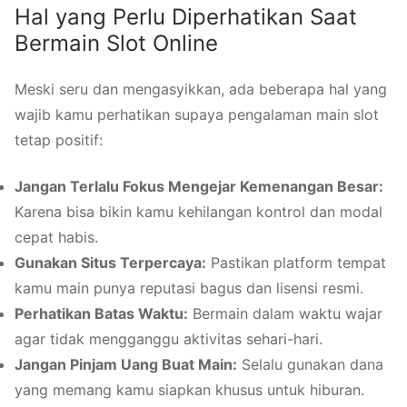
Hal yang Perlu Diperhatikan Saat
Bermain Slot Online
Meski seru dan mengasyikkan, ada beberapa hal yang
wajib kamu perhatikan supaya pengalaman main slot
tetap positif:
Jangan Terlalu Fokus Mengejar Kemenangan Besar:
Karena bisa bikin kamu kehilangan kontrol dan modal
cepat habis.
Gunakan Situs Terpercaya:
Pastikan platform tempat
kamu main punya reputasi bagus dan lisensi resmi.
Perhatikan Batas Waktu:
Bermain dalam waktu wajar
agar tidak mengganggu aktivitas sehari-hari.
Jangan Pinjam Uang Buat Main:
Selalu gunakan dana
yang memang kamu siapkan khusus untuk hiburan.