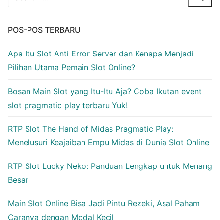
POS-POS TERBARU
Apa Itu Slot Anti Error Server dan Kenapa Menjadi
Pilihan Utama Pemain Slot Online?
Bosan Main Slot yang Itu-Itu Aja? Coba Ikutan event
slot pragmatic play terbaru Yuk!
RTP Slot The Hand of Midas Pragmatic Play:
Menelusuri Keajaiban Empu Midas di Dunia Slot Online
RTP Slot Lucky Neko: Panduan Lengkap untuk Menang
Besar
Main Slot Online Bisa Jadi Pintu Rezeki, Asal Paham
Caranya dengan Modal Kecil